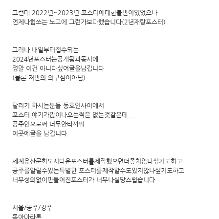
그런데 2022년~2023년 포스터에대한불만이있었으나
언제나힘쓰는 노고에 그런가보다했습니다(2년재탕포스터)
그러나 내일부터접수되는
2024년포스터는공개됨과동시에
정말 이건 아니다싶어글을남깁니다
(물론 저만의 의구심이아님)
달리기 하시는분들 동호인사이에서
포스터 얘기가많이나오는적은 없는것같은데....
공주인으로써 너무안타까워
이곳에글을 남깁니다
세계유산문화도시다운포스터를제작했으면더좋치않나싶기도하고
공주를알릴수있는특별한 포스터를제작할수도있지않나싶기도하고
너무성의없이만들어진포스터가 너무나실망스럽습니다
서울/공주/경주
동아마라톤