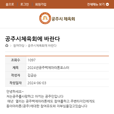
전체메뉴 보기
홈으로
로그인
회원가입
공주시체육회에 바란다
참여마당
공주시체육회에 바란다
>
>
조회수
1097
제목
2024년공주백제마라톤포스터
작성자
김금순
작성일자
2024-06-03
안녕하세요~
저는공주를사랑하고 아끼는 공주인입니다
매년 열리는 공주백제마라톤에도 참여를하고.주변타지인에게도
동아마라톤(공주)에대한 참여유도와 자부심을갖고있습니다