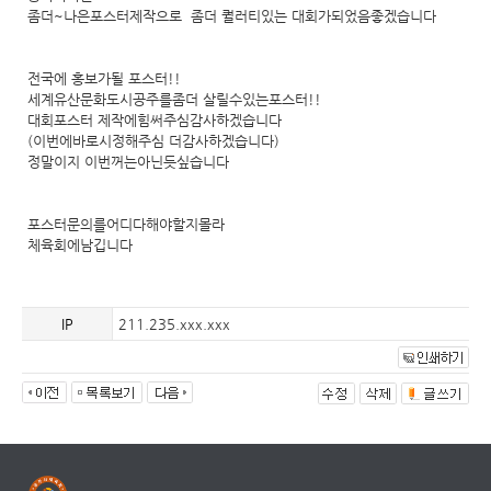
좀더~나은포스터제작으로 좀더 퀄러티있는 대회가되었음좋겠습니다
전국에 홍보가될 포스터!!
세계유산문화도시공주를좀더 살릴수있는포스터!!
대회포스터 제작에힘써주심감사하겠습니다
(이번에바로시정해주심 더감사하겠습니다)
정말이지 이번꺼는아닌듯싶습니다
포스터문의를어디다해야할지몰라
체육회에남깁니다
IP
211.235.xxx.xxx