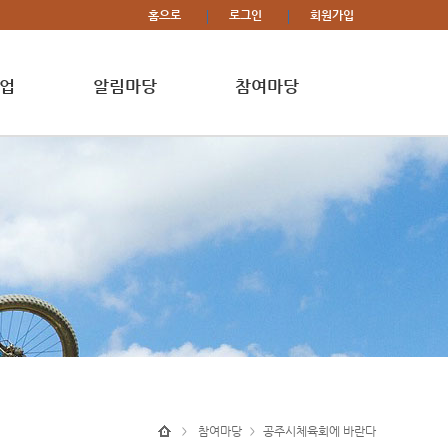
홈으로
로그인
회원가입
업
알림마당
참여마당
참여마당
공주시체육회에 바란다
>
>