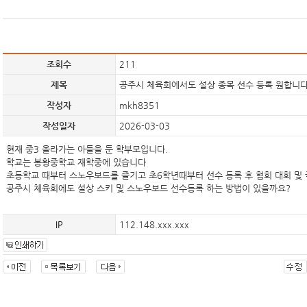
조회수
211
제목
공주시 체육회에서도 설상 종목 선수 등록 원합니다
작성자
mkh8351
작성일자
2026-03-03
현재 중3 올라가는 아들을 둔 학부모입니다.
학교는 봉황중학교 재학중에 있습니다
초등학교 때부터 스노우보드를 즐기고 초6학년때부터 선수 등록 후 협회 대회 및
공주시 체육회에도 설상 스키 및 스노우보드 선수등록 하는 방법이 있을까요?
IP
112.148.xxx.xxx