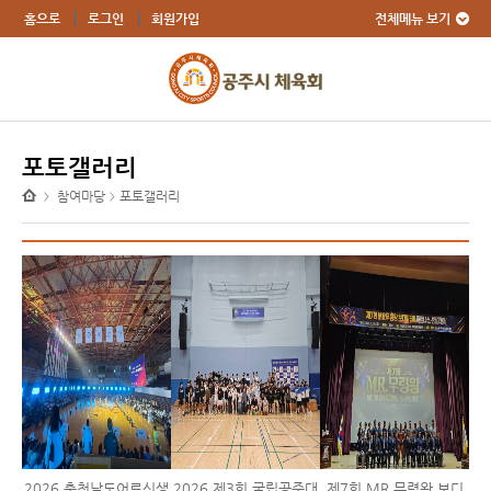
전체메뉴 보기
홈으로
로그인
회원가입
포토갤러리
참여마당
포토갤러리
>
>
2026 충청남도어르신생
2026 제3회 국립공주대
제7회 MR.무령왕 보디