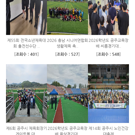
제55회 전국소년체육대
2026 충남 시니어연합회
2026학년도 공주교육장
회 출전선수단 ..
생활체육 축..
배 씨름경기대..
[
조회수 : 401
]
[
조회수 : 527
]
[
조회수 : 548
]
제6회 공주시 체육회장기
2026학년도 공주교육장
제14회 공주시 노인건강
게이트볼 대..
배 육상경기대..
대축제