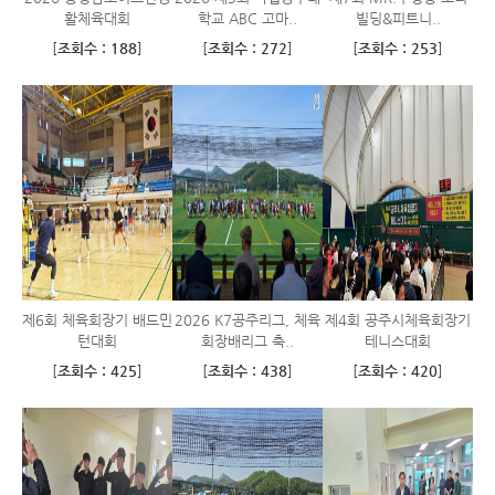
활체육대회
학교 ABC 고마..
빌딩&피트니..
[
조회수 : 188
]
[
조회수 : 272
]
[
조회수 : 253
]
제6회 체육회장기 배드민
2026 K7공주리그, 체육
제4회 공주시체육회장기
턴대회
회장배리그 축..
테니스대회
[
조회수 : 425
]
[
조회수 : 438
]
[
조회수 : 420
]