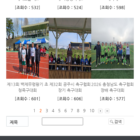
[
조회수 : 532
]
[
조회수 : 524
]
[
조회수 : 598
]
제13회 백제무령왕기 초
제32회 공주시 축구협회
2026 충청남도 축구협회
청족구대회
장기 축구대회
장배 축구대회
[
조회수 : 601
]
[
조회수 : 606
]
[
조회수 : 577
]
1
2
3
4
5
6
7
8
9
10