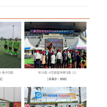
기 축구대회
제16회 시민화합체육대회 (2)
2
]
[
조회수 : 999
]