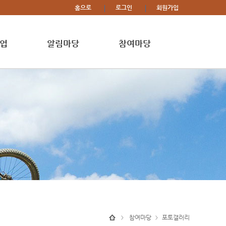
홈으로
로그인
회원가입
업
알림마당
참여마당
참여마당
포토갤러리
>
>