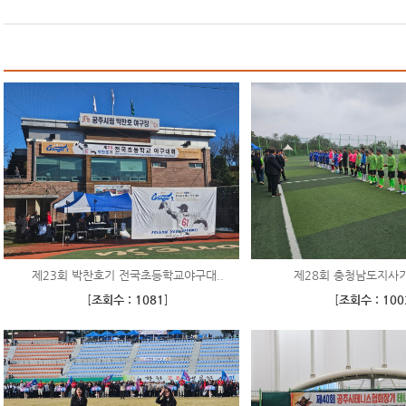
제23회 박찬호기 전국초등학교야구대..
제28회 충청남도지사
[
조회수 : 1081
]
[
조회수 : 100