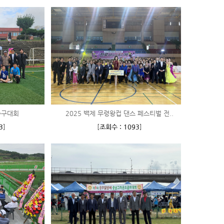
축구대회
2025 백제 무령왕컵 댄스 페스티벌 전..
3
]
[
조회수 : 1093
]