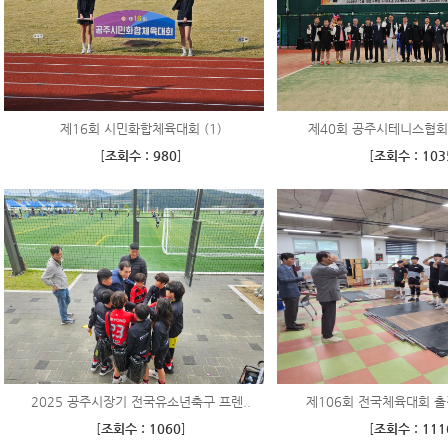
제16회 시민화합체육대회 (1)
제40회 공주시테니스협회
[
조회수 : 980
]
[
조회수 : 103
2025 공주시장기 전국유소년축구 프렌..
제106회 전국체육대회 출전
[
조회수 : 1060
]
[
조회수 : 111