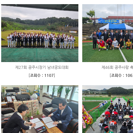
제27회 공주시장기 남녀궁도대회
제46회 공주사랑 
[
조회수 : 1107
]
[
조회수 : 106