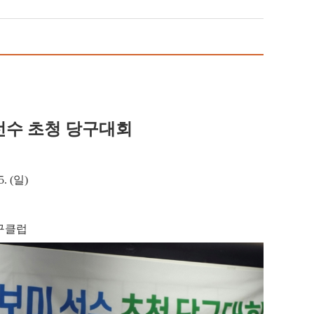
 선수 초청 당구대회
5. (일)
구클럽