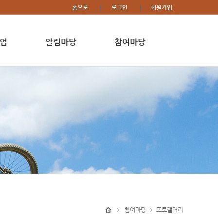
홈으로
로그인
회원가입
업
알림마당
참여마당
참여마당
포토갤러리
>
>