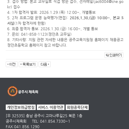
3. 접수 방법: 본교 교무실로 직접 방문 접수, 전자메일(
jac6004@cne.go.
kr
) 접수
4. 1차 합격자 발표: 2026.1.29.(목) 12:00~, 개별통보
5. 2차 프로그램 운영 능력평가(면접):
2026.1.30.(금) 10:00~, 본교 도
서실
(1차 합격자에 한함)
6. 최종 합격자 통보: 2026.1.30.(금) 16:00~, 개별 통보
7. 문의: 041-858-1123(정안초 교무실)
8. 기타사항: 지원 관련 자세한 내용은 공주교육지원청 홈페이지 채용공고,
정안초등학교 홈페이지 참고 바랍니다.
개인정보취급방침
서비스 이용약관
회원종목단체
[우 32535] 충남 공주시 고마나루길25 북문 1층
공주시체육회
TEL: 041.854.7330~1
FAX:041.856.1290