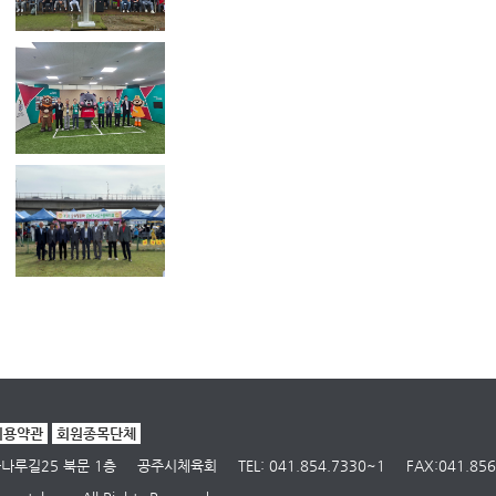
이용약관
회원종목단체
고마나루길25 북문 1층
공주시체육회
TEL: 041.854.7330~1
FAX:041.856