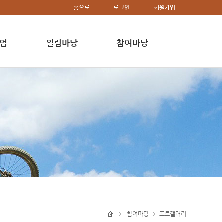
홈으로
로그인
회원가입
업
알림마당
참여마당
참여마당
포토갤러리
>
>