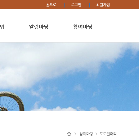
홈으로
로그인
회원가입
업
알림마당
참여마당
참여마당
포토갤러리
>
>