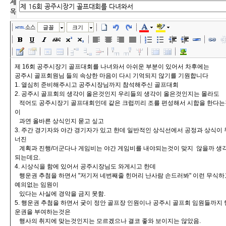
제
목
소스
글꼴
크기