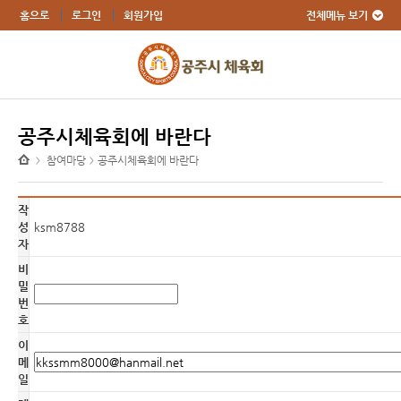
전체메뉴 보기
홈으로
로그인
회원가입
공주시체육회에 바란다
참여마당
공주시체육회에 바란다
>
>
작
성
ksm8788
자
비
밀
번
호
이
메
일