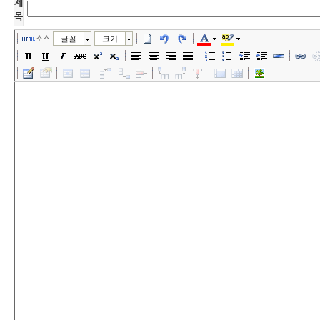
제
목
소스
글꼴
크기