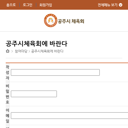
전체메뉴 보기
홈으로
로그인
회원가입
공주시체육회에 바란다
참여마당
공주시체육회에 바란다
>
>
작
성
자
비
밀
번
호
이
메
일