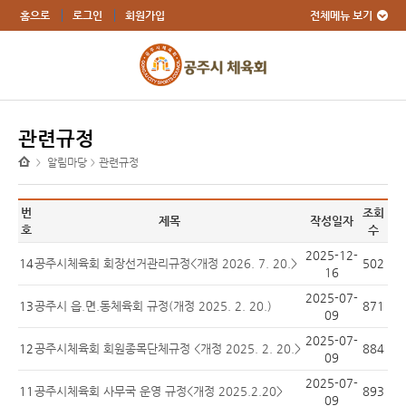
전체메뉴 보기
홈으로
로그인
회원가입
관련규정
알림마당
관련규정
>
>
번
조회
제목
작성일자
호
수
2025-12-
14
공주시체육회 회장선거관리규정<개정 2026. 7. 20.>
502
16
2025-07-
13
공주시 읍.면.동체육회 규정(개정 2025. 2. 20.)
871
09
2025-07-
12
공주시체육회 회원종목단체규정 <개정 2025. 2. 20.>
884
09
2025-07-
11
공주시체육회 사무국 운영 규정<개정 2025.2.20>
893
09