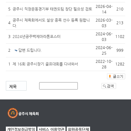
2026-04-
5
공주시 직장운동경기부 태권도팀 창단 필요성 검토
210
14
공주시 체육회에서도 설상 종목 선수 등록 원합니
2026-03-
4
213
다.
03
2024-06-
3
2024년공주백제마라톤포스터
1102
03
2024-06-
2
답변 드립니다.
999
25
2022-10-
1
제 16회 공주시장기 골프대회를 다녀와서
1282
28
개인정보취급방침
서비스 이용약관
회원종목단체