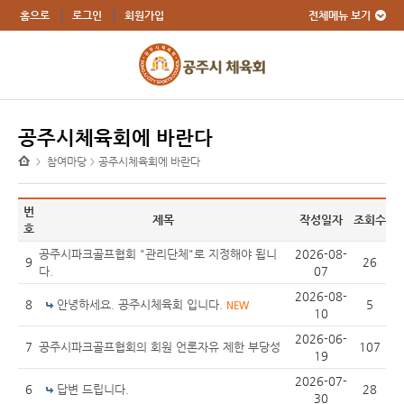
전체메뉴 보기
홈으로
로그인
회원가입
공주시체육회에 바란다
참여마당
공주시체육회에 바란다
>
>
번
제목
작성일자
조회수
호
공주시파크골프협회 "관리단체"로 지정해야 됩니
2026-08-
9
26
다.
07
2026-08-
8
안녕하세요. 공주시체육회 입니다.
5
NEW
10
2026-06-
7
공주시파크골프협회의 회원 언론자유 제한 부당성
107
19
2026-07-
6
답변 드립니다.
28
30